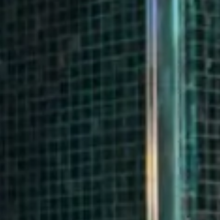
18
19
20
modifica/cancella prenotazione
25
26
27