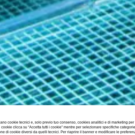
ano cookie tecnici e, solo previo tuo consenso, cookies analitici e di marketing per
di cookie clicca su “Accetta tutti i cookie” mentre per selezionare specifiche categori
one di cookie diversi da quelli tecnici. Per riaprire il banner e modificare le preferen