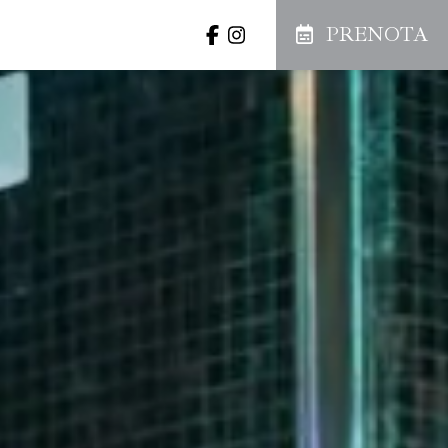
PRENOTA
llery
Offerte
Prenota
MBRE
ven
sab
dom
4
5
6
PRENOTA
11
12
13