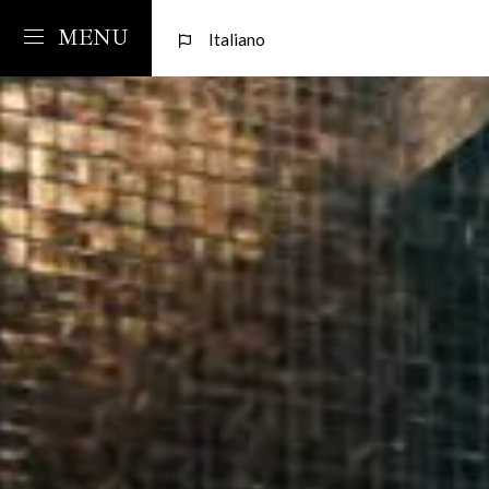
MENU
Italiano
Relais
Camere
C
PANTHEON RELAIS
Servizi
Poseidon
lun
1
2
0
Design
Gea
Hermes
CAMERA
ADULTI
BAMBINI
Venus
3