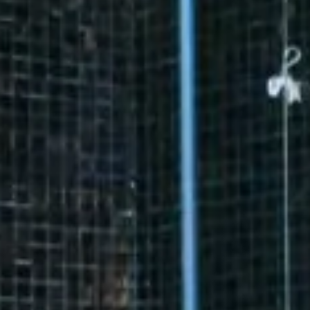
11
12
13
14
15
16
14
15
16
17
18
19
20
21
22
23
21
22
23
24
25
26
27
28
29
30
28
29
30