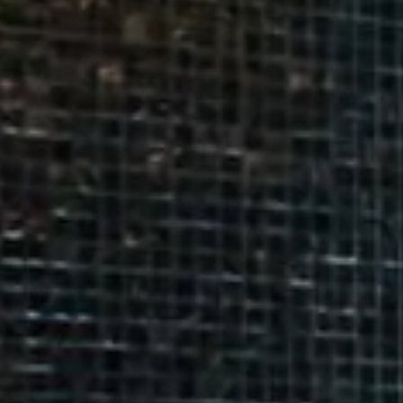
10
17
MIGLIOR TARIFFA GARANTITA!
24
31