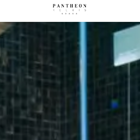
oncierge
Dove siamo
Ga
AGOSTO
SETTE
Come raggiungerci
mar
mer
gio
ven
sab
dom
lun
mar
mer
gio
1
2
1
2
3
4
5
6
7
8
9
7
8
9
10