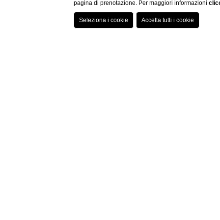
pagina di prenotazione. Per maggiori informazioni
clic
Home
Camere
Hermes
Hermes
Un esempio concreto di cosa intendiamo
piacevole sensazione di agio e comodità