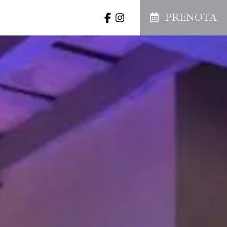
PRENOTA
llery
Offerte
Prenota
MBRE
ven
sab
dom
4
5
6
PRENOTA
11
12
13