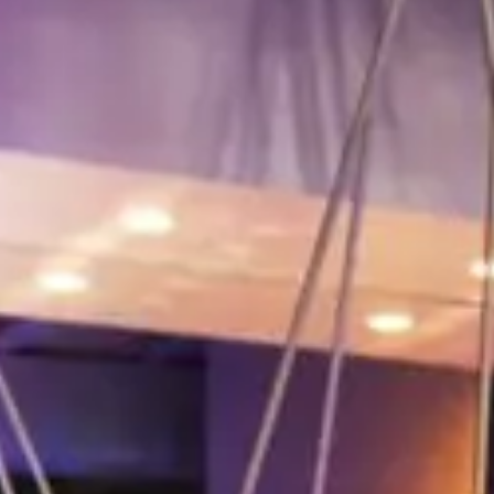
10
17
MIGLIOR TARIFFA GARANTITA!
24
31