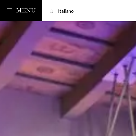
MENU
Italiano
Relais
Camere
C
PANTHEON RELAIS
Servizi
Poseidon
lun
1
2
0
Design
Gea
Hermes
CAMERA
ADULTI
BAMBINI
Venus
3