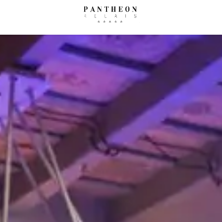
oncierge
Dove siamo
Ga
AGOSTO
SETTE
Come raggiungerci
mar
mer
gio
ven
sab
dom
lun
mar
mer
gio
1
2
1
2
3
4
5
6
7
8
9
7
8
9
10