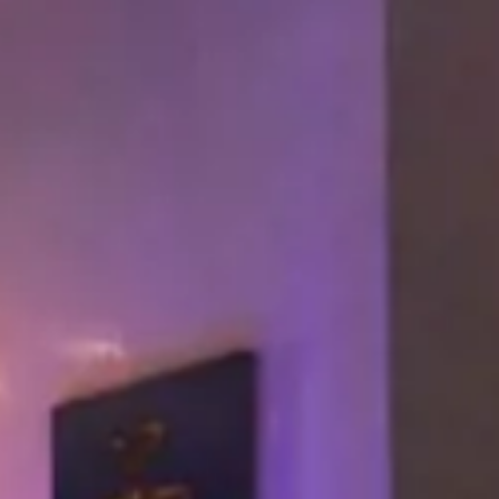
18
19
20
modifica/cancella prenotazione
25
26
27