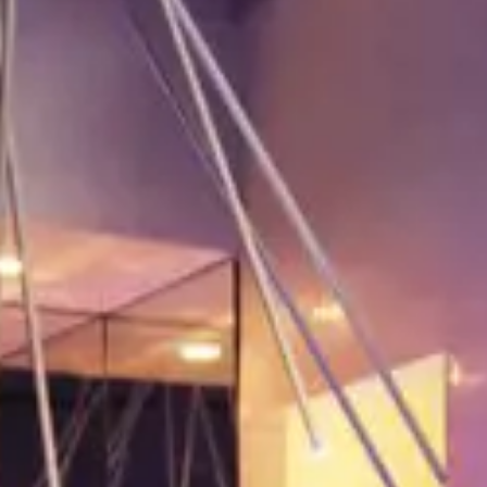
11
12
13
14
15
16
14
15
16
17
18
19
20
21
22
23
21
22
23
24
25
26
27
28
29
30
28
29
30